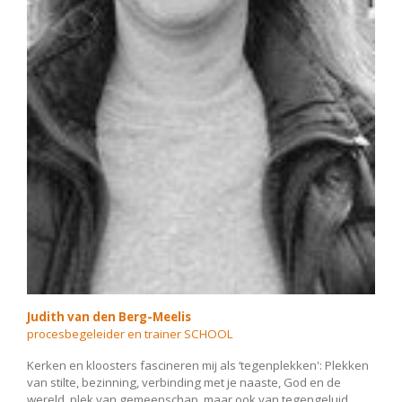
Judith
van den Berg-Meelis
procesbegeleider en trainer SCHOOL
Kerken en kloosters fascineren mij als ‘tegenplekken': Plekken
van stilte, bezinning, verbinding met je naaste, God en de
wereld, plek van gemeenschap, maar ook van tegengeluid,