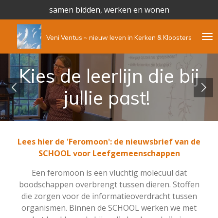
samen bidden, werken en wonen
Ga
direct
naar
Veni Ventus ~ nieuw leven in Kerken & Kloosters
de
hoofdinhoud
Kies de leerlijn die bij
jullie past!
Lees hier de 'Feromoon': de nieuwsbrief van de
SCHOOL voor Leefgemeenschappen
Een feromoon is een vluchtig molecuul dat
boodschappen overbrengt tussen dieren. Stoffen
die zorgen voor de informatieoverdracht tussen
organismen. Binnen de SCHOOL werken we met