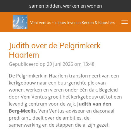
samen bidden, werken en wonen
Ga
direct
naar
Veni Ventus ~ nieuw leven in Kerken & Kloosters
de
hoofdinhoud
Judith over de Pelgrimkerk
Haarlem
Gepubliceerd op 29 juni 2026 om 13:48
De Pelgrimkerk in Haarlem transformeert van een
kerkgebouw naar een buurgerichte plek van
wonen, werken en vieren onder één dak. Begeleid
door Veni Ventus groeit het kerkgebouw uit tot een
levendig centrum voor de wijk.
Judith van den
Berg-Meelis,
Veni Ventus-adviseur en diaconaal
predikant, deelt over de ambities, de
samenwerking en de stappen die al zijn gezet.