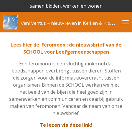
samen bidden, werken en wonen
Ga
direct
naar
V
eni Ventus ~ nieuw leven in Kerken & Kloosters
de
hoofdinhoud
Lees hier de 'Feromoon': de nieuwsbrief van de
SCHOOL voor Leefgemeenschappen
Een feromoon is een vluchtig molecuul dat
boodschappen overbrengt tussen dieren. Stoffen
die zorgen voor de informatieoverdracht tussen
organismen. Binnen de SCHOOL werken we met
het beeld van de bijen die heel goed zijn in
samenwerken en communiceren en daarbij gebruik
maken van feromonen. Vandaar de naam van onze
nieuwsbrief!
Te lezen via deze link!