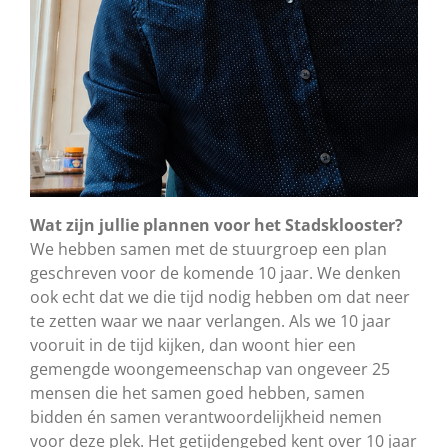
Wat zijn jullie plannen voor het Stadsklooster?
We hebben samen met de stuurgroep een plan
geschreven voor de komende 10 jaar. We denken
ook echt dat we die tijd nodig hebben om dat neer
te zetten waar we naar verlangen. Als we 10 jaar
vooruit in de tijd kijken, dan woont hier een
gemengde woongemeenschap van ongeveer 25
mensen die het samen goed hebben, samen
bidden én samen verantwoordelijkheid nemen
voor deze plek. Het getijdengebed kent over 10 jaar