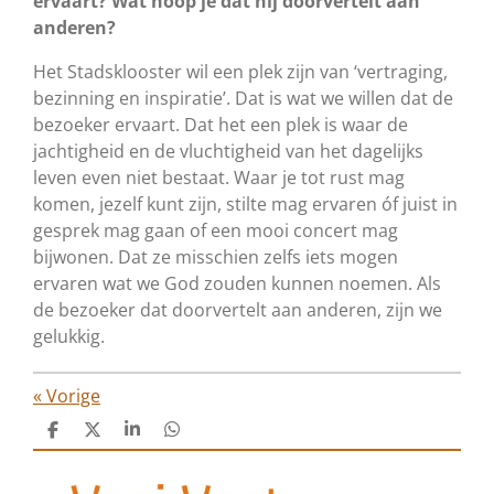
ervaart? Wat hoop je dat hij doorvertelt aan
anderen?
Het Stadsklooster wil een plek zijn van ‘vertraging,
bezinning en inspiratie’. Dat is wat we willen dat de
bezoeker ervaart. Dat het een plek is waar de
jachtigheid en de vluchtigheid van het dagelijks
leven even niet bestaat. Waar je tot rust mag
komen, jezelf kunt zijn, stilte mag ervaren óf juist in
gesprek mag gaan of een mooi concert mag
bijwonen. Dat ze misschien zelfs iets mogen
ervaren wat we God zouden kunnen noemen. Als
de bezoeker dat doorvertelt aan anderen, zijn we
gelukkig.
«
Vorige
D
D
S
D
e
e
h
e
l
e
a
l
e
l
r
e