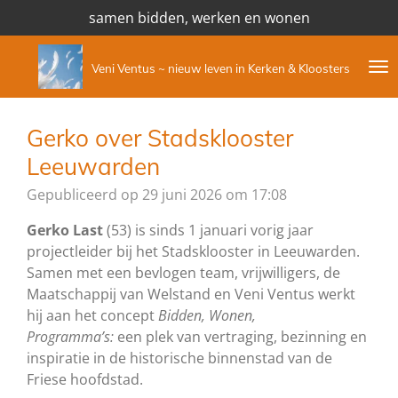
samen bidden, werken en wonen
Ga
direct
naar
Veni Ventus ~ nieuw leven in Kerken & Kloosters
de
hoofdinhoud
Gerko over Stadsklooster
Leeuwarden
Gepubliceerd op 29 juni 2026 om 17:08
Gerko Last
(53) is sinds 1 januari vorig jaar
projectleider bij het Stadsklooster in Leeuwarden.
Samen met een bevlogen team, vrijwilligers, de
Maatschappij van Welstand en Veni Ventus werkt
hij aan het concept
Bidden, Wonen,
Programma’s:
een plek van vertraging, bezinning en
inspiratie in de historische binnenstad van de
Friese hoofdstad.