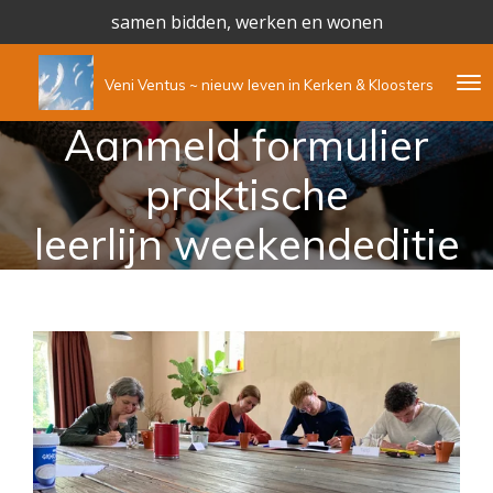
samen bidden, werken en wonen
Ga
direct
naar
Veni Ventus ~ nieuw leven in Kerken & Kloosters
de
hoofdinhoud
Aanmeld formulier
praktische
leerlijn weekendeditie